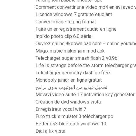
Comment convertir une video mp4 en avi avec v
Licence windows 7 gratuite etudiant
Convert image to png format
Faire un enregistrement audio en ligne
Inpixio photo clip 6.0 serial
Ouvrez online.4kdownload.com – online youtube
Magix music maker jam mod apk
Telecharger super smash flash 2 v0.9b
Life is strange before the storm telecharger gra
Télécharger geometry dash pc free
Monopoly junior en ligne gratuit
تحميل فيديو من اليوتيوب بدون برامج
Movavi video suite 17 activation key generator
Création de dvd windows vista
Enregistreur vocal win 7
Euro truck simulator 3 télécharger pc
Better ds3 bluetooth windows 10
Dial a fix vista