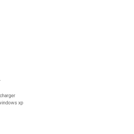
r
charger
 windows xp