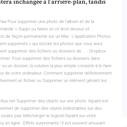
era inchangée à l'arrière-plan, tandis
w Pour supprimer une photo de l'album et de la
mande + Suppr ou faites un cli droit dessus et
os de façon permanente sur un Mac. L’application Photos
t supprimés » qui stocke les photos que vous avez
t supprimer des fichiers ou dossiers de ... - Dropbox
rimer. Pour supprimer des fichiers ou dossiers dans
 ou un dossier, la solution la plus simple consiste à le faire
pbox de votre ordinateur. Comment supprimer définitivement
nitivement un fichier ou Supprimer un élément gênant sur
ctius.net Supprimer des objets sur une photo. Inpaint est
i permet de supprimer des objets indésirables sur des
 voulez pas télécharger le logiciel Inpaint sur votre
otos en ligne : Effets surprenants ! Il est souvent amusant