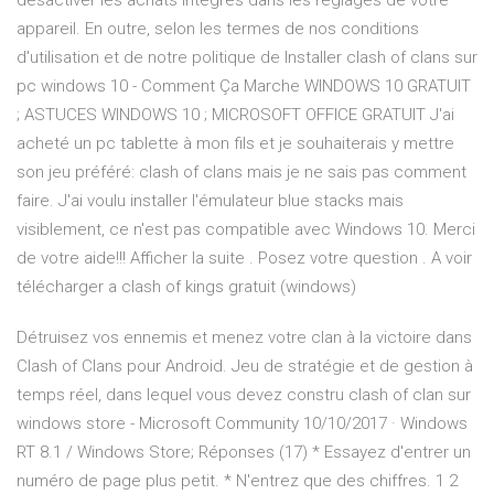
désactiver les achats intégrés dans les réglages de votre
appareil. En outre, selon les termes de nos conditions
d'utilisation et de notre politique de Installer clash of clans sur
pc windows 10 - Comment Ça Marche WINDOWS 10 GRATUIT
; ASTUCES WINDOWS 10 ; MICROSOFT OFFICE GRATUIT J'ai
acheté un pc tablette à mon fils et je souhaiterais y mettre
son jeu préféré: clash of clans mais je ne sais pas comment
faire. J'ai voulu installer l'émulateur blue stacks mais
visiblement, ce n'est pas compatible avec Windows 10. Merci
de votre aide!!! Afficher la suite . Posez votre question . A voir
télécharger a clash of kings gratuit (windows)
Détruisez vos ennemis et menez votre clan à la victoire dans
Clash of Clans pour Android. Jeu de stratégie et de gestion à
temps réel, dans lequel vous devez constru clash of clan sur
windows store - Microsoft Community 10/10/2017 · Windows
RT 8.1 / Windows Store; Réponses (17) * Essayez d'entrer un
numéro de page plus petit. * N'entrez que des chiffres. 1 2